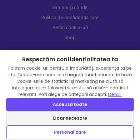
Termeni și condiții
Politica de confidențialitate
Setări cookie-uri
Shop
Respectăm confidențialitatea ta
Folosim cookie-uri pentru a îmbunătăți experiența ta pe
site. Cookie-urile necesare asigură funcționarea de bază.
Cookie-urile de statistici și marketing ne ajută să
înțelegem cum folosești site-ul și să afișăm conținut
relevant. Poți alege ce categorii accepți.
Detalii
Acceptă toate
Doar necesare
Personalizare
© 2026 SmartWedding. Toate drepturile rezervate.
Contact
Chat Furnizor