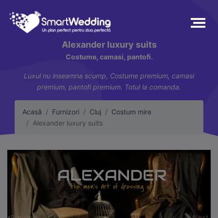
Alexander luxury suits
Costume, camasi, pantofi.
Luxul nu inseamna scump, Costume premium, camasi
premium, pantofi premium. Totul la comanda.
Acasă
Furnizori
Cluj
Costum mire
Alexander luxury suits
Previous
Next