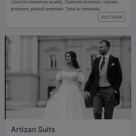
Luxul nu inseamna scump, Costume premium, camasi
Necesare
Mereu active
premium, pantofi premium. Totul la comanda.
Aceste cookie-uri sunt esențiale pentru funcționarea site-
Vezi Detalii
ului. Includ cookie-ul de sesiune, protecția CSRF și
preferințele tale de cookie. Nu pot fi dezactivate.
Statistici
Cookie-urile de statistici ne ajută să înțelegem cum
interacționezi cu site-ul, colectând informații anonime.
Folosim Google Analytics prin Google Tag Manager.
Marketing
Cookie-urile de marketing sunt folosite pentru a urmări
vizitatorii pe site-uri web și a afișa reclame relevante.
Folosim Meta (Facebook) Pixel și TikTok Pixel.
Artizan Suits