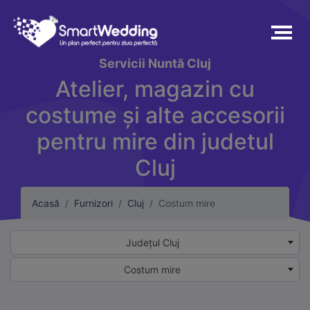
Servicii
Nuntă Cluj
Atelier, magazin cu
costume și alte accesorii
pentru mire din judetul
Cluj
Acasă
Furnizori
Cluj
Costum mire
Județul Cluj
Costum mire