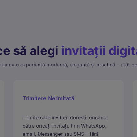
ie-urile de statistici ne ajută să înțelegem cum interacționezi cu site-ul,
ectând informații anonime. Folosim Google Analytics prin Google Tag Manage
keting
ie-urile de marketing sunt folosite pentru a urmări vizitatorii pe site-uri web 
a reclame relevante. Folosim Meta (Facebook) Pixel și TikTok Pixel.
ce să alegi
invitații digi
ârtia cu o experiență modernă, elegantă și practică – atât pen
Trimitere Nelimitată
Trimite câte invitații dorești, oricând,
către oricâți invitați. Prin WhatsApp,
email, Messenger sau SMS – fără