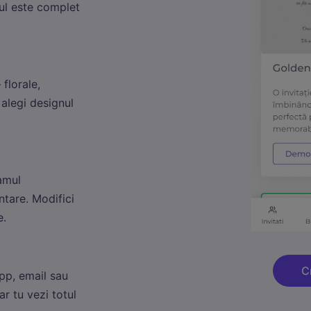
ul este complet
florale,
alegi designul
amul
ntare. Modifici
e.
cesare
Mereu active
te cookie-uri sunt esențiale pentru funcționarea site-ului. Includ cookie-ul d
une, protecția CSRF și preferințele tale de cookie. Nu pot fi dezactivate.
C
App, email sau
ar tu vezi totul
tistici