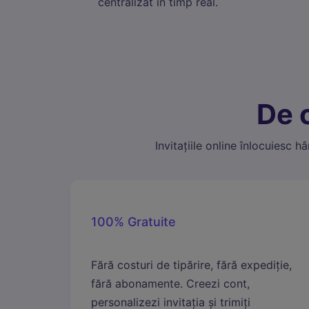
centralizat în timp real.
Cook
col
Mar
Cook
afiș
De 
Invitațiile online înlocuiesc h
100% Gratuite
Fără costuri de tipărire, fără expediție,
fără abonamente. Creezi cont,
personalizezi invitația și trimiți