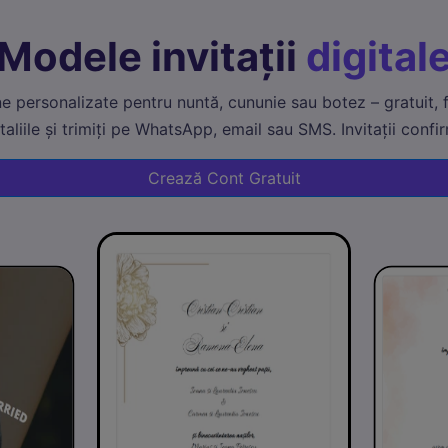
Modele invitații
digital
ne personalizate pentru nuntă, cununie sau botez – gratuit, fă
aliile și trimiți pe WhatsApp, email sau SMS. Invitații confi
Crează Cont Gratuit