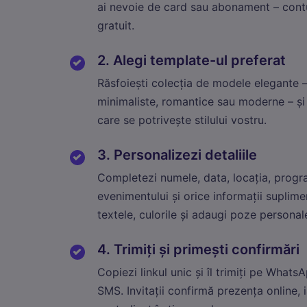
ai nevoie de card sau abonament – cont
gratuit.
2. Alegi template-ul preferat
Răsfoiești colecția de modele elegante – 
minimaliste, romantice sau moderne – și 
care se potrivește stilului vostru.
3. Personalizezi detaliile
Completezi numele, data, locația, progr
evenimentului și orice informații suplime
textele, culorile și adaugi poze personal
Ne
4. Trimiți și primești confirmări
Aces
sesi
Copiezi linkul unic și îl trimiți pe Whats
SMS. Invitații confirmă prezența online, i
Sta