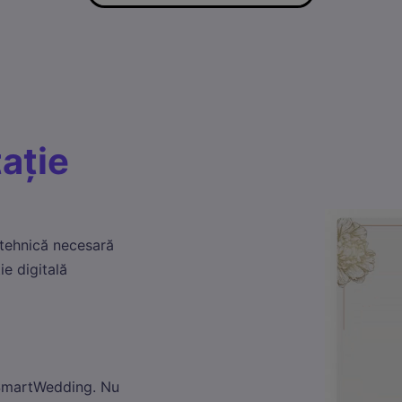
tație
 tehnică necesară
ie digitală
a SmartWedding. Nu