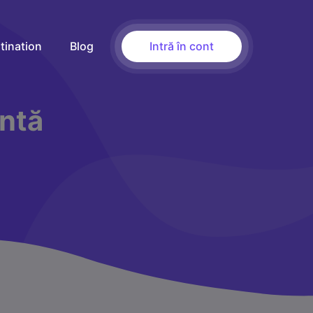
tination
Blog
Intră în cont
untă