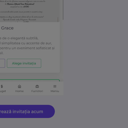
e
rează invitația acum