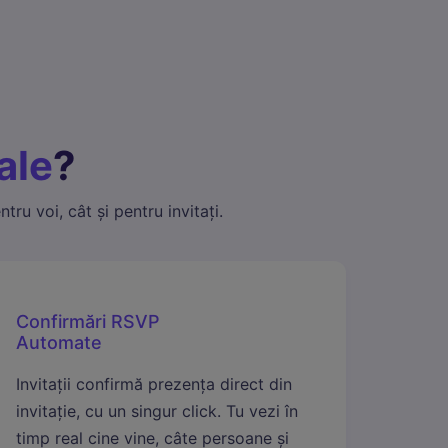
r.
și a
tale
?
tru voi, cât și pentru invitați.
Confirmări RSVP
Automate
Invitații confirmă prezența direct din
invitație, cu un singur click. Tu vezi în
timp real cine vine, câte persoane și