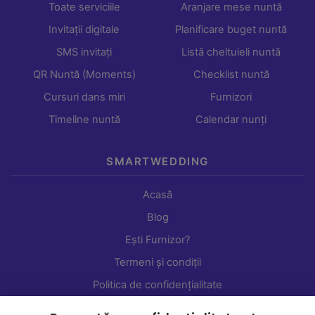
Toate serviciile
Aranjare mese nuntă
Invitații digitale
Planificare buget nuntă
SMS invitați
Listă cheltuieli nuntă
QR Nuntă (Moments)
Checklist nuntă
Cursuri dans miri
Furnizori
Timeline nuntă
Calendar nunți
SMARTWEDDING
Acasă
Blog
Ești Furnizor?
Termeni și condiții
Politica de confidențialitate
Setări cookie-uri