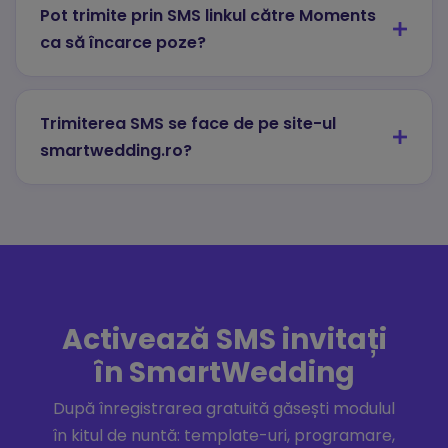
Pot trimite prin SMS linkul către Moments
ca să încarce poze?
Trimiterea SMS se face de pe site-ul
smartwedding.ro?
Activează SMS invitați
în SmartWedding
După înregistrarea gratuită găsești modulul
în kitul de nuntă: template-uri, programare,