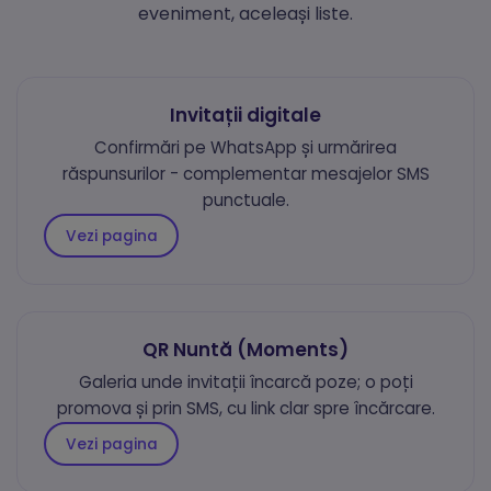
eveniment, aceleași liste.
Invitații digitale
Confirmări pe WhatsApp și urmărirea
răspunsurilor - complementar mesajelor SMS
punctuale.
Vezi pagina
Necesare
Mereu active
Aceste cookie-uri sunt esențiale pentru funcționarea site-
ului. Includ cookie-ul de sesiune, protecția CSRF și
preferințele tale de cookie. Nu pot fi dezactivate.
QR Nuntă (Moments)
Statistici
Galeria unde invitații încarcă poze; o poți
Cookie-urile de statistici ne ajută să înțelegem cum
promova și prin SMS, cu link clar spre încărcare.
interacționezi cu site-ul, colectând informații anonime.
Folosim Google Analytics prin Google Tag Manager.
Vezi pagina