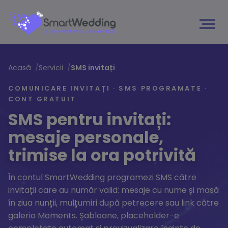
Acasă
/
Servicii
/
SMS invitați
COMUNICARE INVITAȚI · SMS PROGRAMATE ·
CONT GRATUIT
SMS pentru invitați:
mesaje personale,
trimise la ora potrivită
În contul SmartWedding programezi SMS către
invitații care au număr valid: mesaje cu nume și masă
în ziua nunții, mulțumiri după petrecere sau link către
galeria Moments. Șabloane, placeholder-e