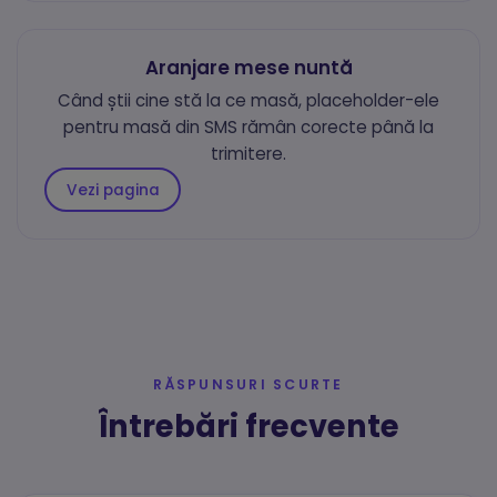
Marketing
Cookie-urile de marketing sunt folosite pentru a urmări
vizitatorii pe site-uri web și a afișa reclame relevante.
Aranjare mese nuntă
Folosim Meta (Facebook) Pixel și TikTok Pixel.
Când știi cine stă la ce masă, placeholder-ele
pentru masă din SMS rămân corecte până la
trimitere.
Vezi pagina
RĂSPUNSURI SCURTE
Întrebări frecvente