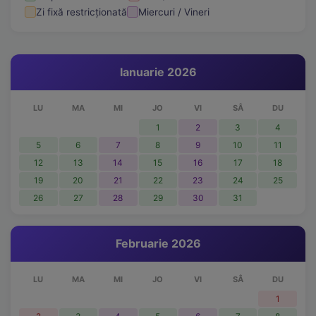
Zi fixă restricționată
Miercuri / Vineri
Ianuarie 2026
LU
MA
MI
JO
VI
SÂ
DU
1
2
3
4
5
6
7
8
9
10
11
12
13
14
15
16
17
18
19
20
21
22
23
24
25
26
27
28
29
30
31
Februarie 2026
LU
MA
MI
JO
VI
SÂ
DU
1