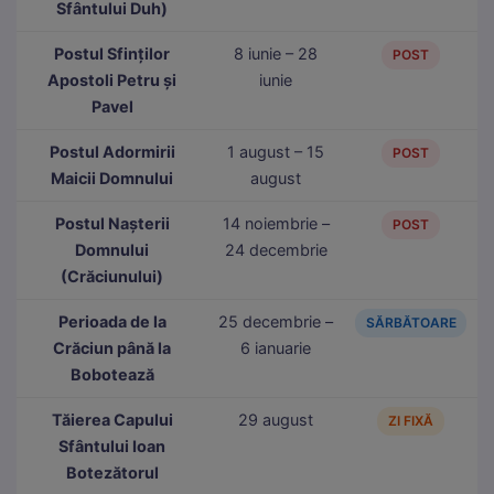
Sfântului Duh)
Postul Sfinților
8 iunie – 28
POST
Apostoli Petru și
iunie
Pavel
Postul Adormirii
1 august – 15
POST
Maicii Domnului
august
Postul Nașterii
14 noiembrie –
POST
Domnului
24 decembrie
(Crăciunului)
Perioada de la
25 decembrie –
SĂRBĂTOARE
Crăciun până la
6 ianuarie
Bobotează
Tăierea Capului
29 august
ZI FIXĂ
Sfântului Ioan
Botezătorul