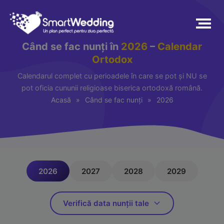
Când se fac nunți în
2026
–
Calendar
Ortodox
Calendarul complet cu perioadele în care se pot și NU se
pot oficia cununii religioase biserica ortodoxă română.
Acasă
»
Când se fac nunți
»
2026
2026
2027
2028
2029
Verifică data nunții tale