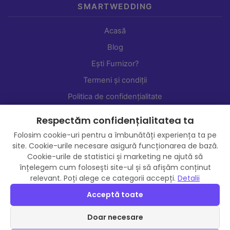
SMARTWEDDING
Acasă
Blog
Ești Furnizor?
Termeni și condiții
Politica de confidențialitate
Setări cookie-uri
Respectăm confidențialitatea ta
Shop
Folosim cookie-uri pentru a îmbunătăți experiența ta pe
site. Cookie-urile necesare asigură funcționarea de bază.
Cookie-urile de statistici și marketing ne ajută să
înțelegem cum folosești site-ul și să afișăm conținut
relevant. Poți alege ce categorii accepți.
Detalii
Acceptă toate
Doar necesare