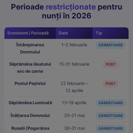
Statistici
Perioade
restricționate
pentru
Cookie-urile de statistici ne ajută să înțelegem cum
nunți în 2026
interacționezi cu site-ul, colectând informații anonime.
Folosim Google Analytics prin Google Tag Manager.
Eveniment / Perioadă
Date
Tip
Marketing
Cookie-urile de marketing sunt folosite pentru a urmări
Întâmpinarea
1–2 februarie
SĂRBĂTOARE
vizitatorii pe site-uri web și a afișa reclame relevante.
Domnului
Folosim Meta (Facebook) Pixel și TikTok Pixel.
Săptămâna lăsatului
15–21 februarie
POST
sec de carne
Postul Paștelui
22 februarie –
POST
12 aprilie
Săptămâna Luminată
13–19 aprilie
SĂRBĂTOARE
Înălțarea Domnului
20–21 mai
SĂRBĂTOARE
Rusalii (Pogorârea
30–31 mai
SĂRBĂTOARE