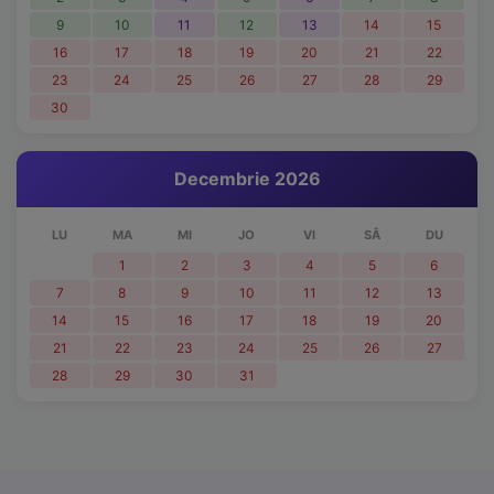
9
10
11
12
13
14
15
16
17
18
19
20
21
22
23
24
25
26
27
28
29
30
Decembrie 2026
LU
MA
MI
JO
VI
SÂ
DU
1
2
3
4
5
6
7
8
9
10
11
12
13
14
15
16
17
18
19
20
21
22
23
24
25
26
27
Necesare
Mereu active
28
29
30
31
Aceste cookie-uri sunt esențiale pentru funcționarea site-
ului. Includ cookie-ul de sesiune, protecția CSRF și
preferințele tale de cookie. Nu pot fi dezactivate.