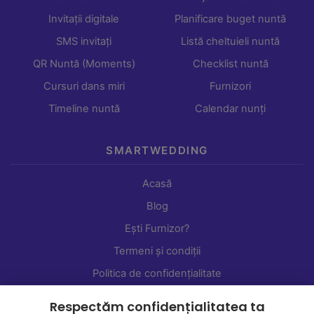
Invitații digitale
Planificare buget nuntă
SMS invitați
Listă cheltuieli nuntă
QR Nuntă (Moments)
Checklist nuntă
Cursuri dans miri
Furnizori
Timeline nuntă
Calendar nunți
SMARTWEDDING
Acasă
Blog
Ești Furnizor?
Termeni și condiții
Politica de confidențialitate
Setări cookie-uri
Respectăm confidențialitatea ta