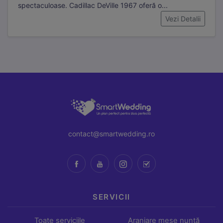
spectaculoase. Cadillac DeVille 1967 oferă o...
Cookie-urile de marketing sunt folosite pentru a urmări
Vezi Detalii
vizitatorii pe site-uri web și a afișa reclame relevante.
Folosim Meta (Facebook) Pixel și TikTok Pixel.
contact@smartwedding.ro
SERVICII
Toate serviciile
Aranjare mese nuntă