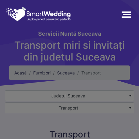
Servicii
Nuntă Suceava
Transport miri si invitați
din judetul Suceava
Acasă
Furnizori
Suceava
Transport
Județul Suceava
Transport
Transport