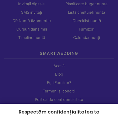
Invitații digitale
Planificare buget nuntă
SMS invitați
Listă cheltuieli nuntă
QR Nuntă (Moments)
Checklist nuntă
Cursuri dans miri
Furnizori
Timeline nuntă
Calendar nunți
SMARTWEDDING
Acasă
Blog
Ești Furnizor?
Termeni și condiții
Politica de confidențialitate
Setări cookie-uri
Respectăm confidențialitatea ta
Shop