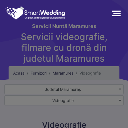
Servicii
Nuntă Maramures
Servicii videografie,
filmare cu dronă din
judetul Maramures
Acasă
Furnizori
Maramures
Videografie
Județul Maramureș
Videografie
Videografie