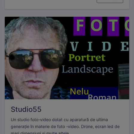
Aceste cookie-uri sunt esențiale pentru funcționarea site-
ului. Includ cookie-ul de sesiune, protecția CSRF și
preferințele tale de cookie. Nu pot fi dezactivate.
Statistici
Cookie-urile de statistici ne ajută să înțelegem cum
interacționezi cu site-ul, colectând informații anonime.
Folosim Google Analytics prin Google Tag Manager.
Marketing
Cookie-urile de marketing sunt folosite pentru a urmări
vizitatorii pe site-uri web și a afișa reclame relevante.
Folosim Meta (Facebook) Pixel și TikTok Pixel.
Studio55
Un studio foto-video dotat cu aparatură de ultima
generație în materie de foto -video. Drone, ecran led de
mari dimensiuni și multe altele.