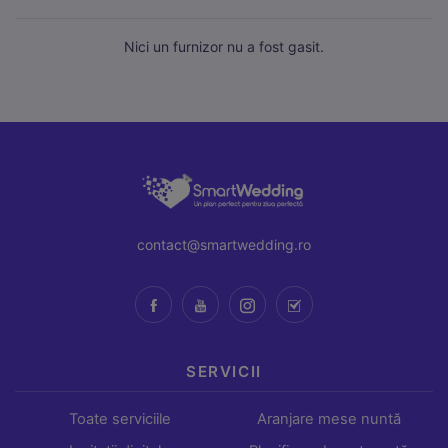
Nici un furnizor nu a fost gasit.
Necesare
Mereu active
Aceste cookie-uri sunt esențiale pentru funcționarea site-
contact@smartwedding.ro
ului. Includ cookie-ul de sesiune, protecția CSRF și
preferințele tale de cookie. Nu pot fi dezactivate.
Statistici
Cookie-urile de statistici ne ajută să înțelegem cum
interacționezi cu site-ul, colectând informații anonime.
SERVICII
Folosim Google Analytics prin Google Tag Manager.
Toate serviciile
Aranjare mese nuntă
Marketing