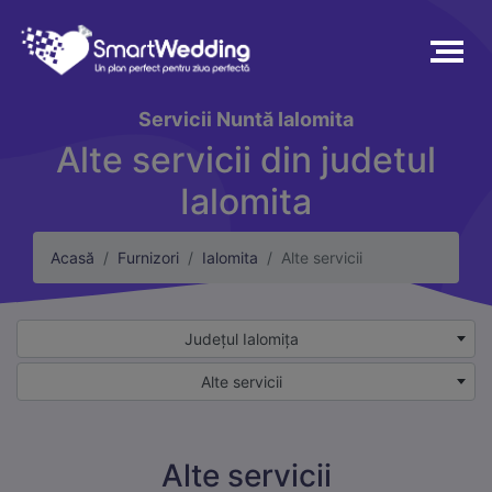
Servicii
Nuntă Ialomita
Alte servicii din judetul
Ialomita
Acasă
Furnizori
Ialomita
Alte servicii
Județul Ialomița
Alte servicii
Alte servicii