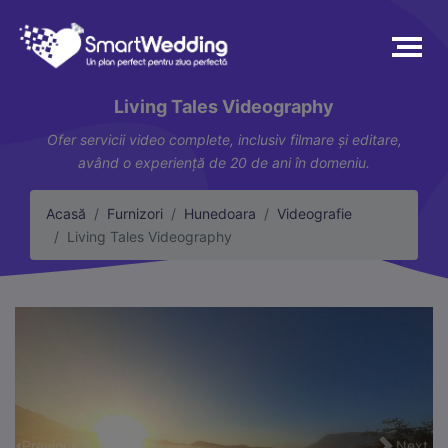
Living Tales Videography
Ofer servicii video complete, inclusiv filmare și editare,
având o experiență de 20 de ani în domeniu.
Acasă
Furnizori
Hunedoara
Videografie
Living Tales Videography
Previous
Next