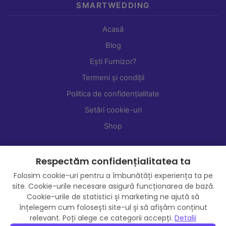
SMARTWEDDING
Acasă
Blog
Ești Furnizor?
Termeni și condiții
Politica de confidențialitate
Setări cookie-uri
Shop
Respectăm confidențialitatea ta
Folosim cookie-uri pentru a îmbunătăți experiența ta pe
site. Cookie-urile necesare asigură funcționarea de bază.
Cookie-urile de statistici și marketing ne ajută să
înțelegem cum folosești site-ul și să afișăm conținut
relevant. Poți alege ce categorii accepți.
Detalii