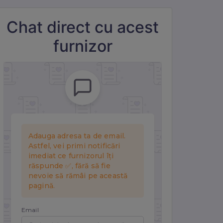
e
Chat direct cu acest
furnizor
r.
și a