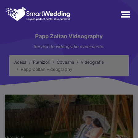
Papp Zoltan Videography
Servicii de videografie evenimente.
Acasă
Furnizori
Covasna
Videografie
Papp Zoltan Videography
Previous
Next