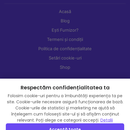
Acasă
Blog
Ești Furnizor?
Termeni și condiții
Politica de confidențialitate
Setări cookie-uri
Shop
Respectăm confidențialitatea ta
Folosim cookie-uri pentru a îmbunătăți experiența ta pe
site. Cookie-urile necesare asigură funcționarea de bază.
Cookie-urile de statistici și marketing ne ajută să
înțelegem cum folosești site-ul și să afișăm conținut
relevant. Poți alege ce categorii accepți.
Detalii
Acceptă toate