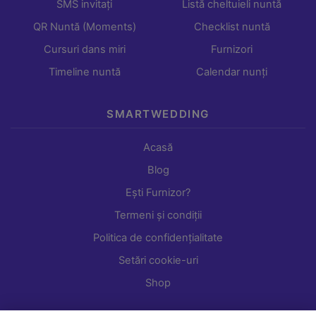
SMS invitați
Listă cheltuieli nuntă
QR Nuntă (Moments)
Checklist nuntă
Cursuri dans miri
Furnizori
Timeline nuntă
Calendar nunți
SMARTWEDDING
Acasă
Blog
Ești Furnizor?
Termeni și condiții
Politica de confidențialitate
Setări cookie-uri
Shop