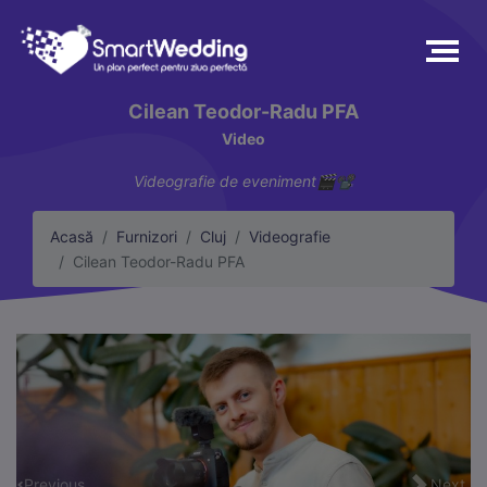
Cilean Teodor-Radu PFA
Video
Videografie de eveniment🎬📽
Acasă
Furnizori
Cluj
Videografie
Cilean Teodor-Radu PFA
Previous
Next