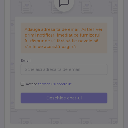
Necesare
Mereu active
Aceste cookie-uri sunt esențiale pentru funcționarea site-
ului. Includ cookie-ul de sesiune, protecția CSRF și
preferințele tale de cookie. Nu pot fi dezactivate.
Statistici
Cookie-urile de statistici ne ajută să înțelegem cum
interacționezi cu site-ul, colectând informații anonime.
Folosim Google Analytics prin Google Tag Manager.
Marketing
Cookie-urile de marketing sunt folosite pentru a urmări
vizitatorii pe site-uri web și a afișa reclame relevante.
Folosim Meta (Facebook) Pixel și TikTok Pixel.