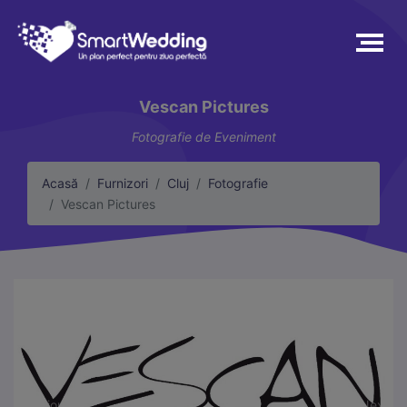
Vescan Pictures
Fotografie de Eveniment
Acasă
Furnizori
Cluj
Fotografie
Vescan Pictures
Previous
Next