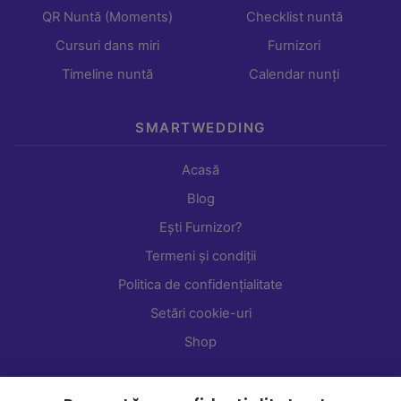
QR Nuntă (Moments)
Checklist nuntă
Cursuri dans miri
Furnizori
Timeline nuntă
Calendar nunți
SMARTWEDDING
Acasă
Blog
Ești Furnizor?
Termeni și condiții
Politica de confidențialitate
Setări cookie-uri
Shop