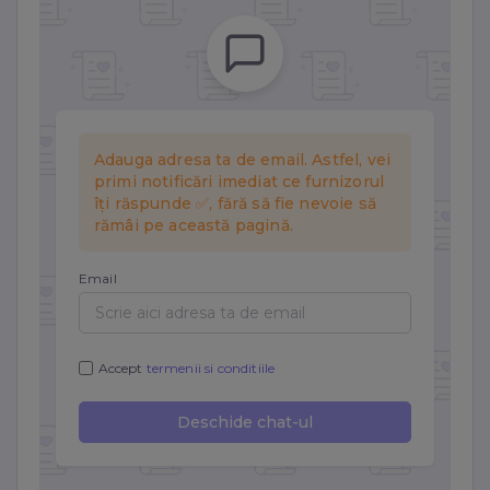
Aceste cookie-uri sunt esențiale pentru funcționarea site-
ului. Includ cookie-ul de sesiune, protecția CSRF și
preferințele tale de cookie. Nu pot fi dezactivate.
Statistici
Cookie-urile de statistici ne ajută să înțelegem cum
interacționezi cu site-ul, colectând informații anonime.
Folosim Google Analytics prin Google Tag Manager.
Marketing
Cookie-urile de marketing sunt folosite pentru a urmări
vizitatorii pe site-uri web și a afișa reclame relevante.
Folosim Meta (Facebook) Pixel și TikTok Pixel.