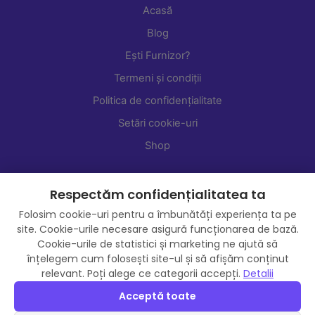
Acasă
Blog
Ești Furnizor?
Termeni și condiții
Politica de confidențialitate
Setări cookie-uri
Shop
Respectăm confidențialitatea ta
Folosim cookie-uri pentru a îmbunătăți experiența ta pe
site. Cookie-urile necesare asigură funcționarea de bază.
Cookie-urile de statistici și marketing ne ajută să
înțelegem cum folosești site-ul și să afișăm conținut
relevant. Poți alege ce categorii accepți.
Detalii
Acceptă toate