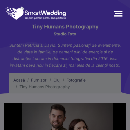
Tiny Humans Photography
Studio Foto
Suntem Patricia si David. Suntem pasionați de evenimente,
de viața in familie, de oameni plini de energie si de
distracție! Lucram in domeniul fotografiei din 2016, insa
învățăm ceva nou in fiecare zi, mai ales de la clienții noștri.
Acasă
Furnizori
Cluj
Fotografie
Tiny Humans Photography