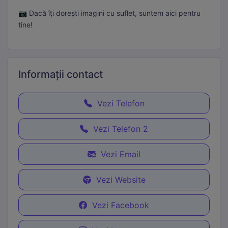
📷 Dacă îți dorești imagini cu suflet, suntem aici pentru
tine!
Informații
contact
Vezi Telefon
Vezi Telefon 2
Vezi Email
Vezi Website
Necesare
Mereu active
Aceste cookie-uri sunt esențiale pentru funcționarea site-
Vezi Facebook
ului. Includ cookie-ul de sesiune, protecția CSRF și
preferințele tale de cookie. Nu pot fi dezactivate.