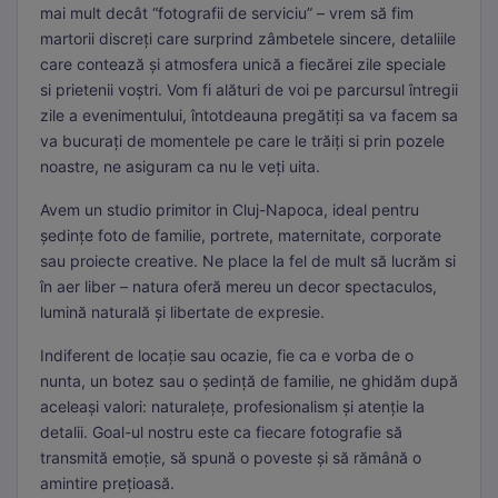
mai mult decât “fotografii de serviciu” – vrem să fim
martorii discreți care surprind zâmbetele sincere, detaliile
care contează și atmosfera unică a fiecărei zile speciale
si prietenii voștri. Vom fi alături de voi pe parcursul întregii
zile a evenimentului, întotdeauna pregătiți sa va facem sa
va bucurați de momentele pe care le trăiți si prin pozele
noastre, ne asiguram ca nu le veți uita.
Avem un studio primitor in Cluj-Napoca, ideal pentru
ședințe foto de familie, portrete, maternitate, corporate
sau proiecte creative. Ne place la fel de mult să lucrăm si
în aer liber – natura oferă mereu un decor spectaculos,
lumină naturală și libertate de expresie.
Indiferent de locație sau ocazie, fie ca e vorba de o
nunta, un botez sau o ședință de familie, ne ghidăm după
aceleași valori: naturalețe, profesionalism și atenție la
detalii. Goal-ul nostru este ca fiecare fotografie să
transmită emoție, să spună o poveste și să rămână o
amintire prețioasă.