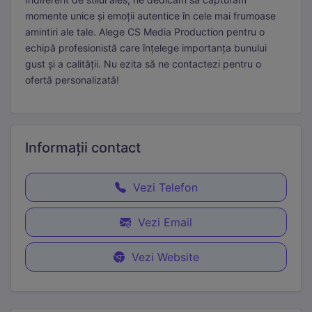
momente unice și emoții autentice în cele mai frumoase
amintiri ale tale. Alege CS Media Production pentru o
echipă profesionistă care înțelege importanța bunului
gust și a calității. Nu ezita să ne contactezi pentru o
ofertă personalizată!
Informații
contact
Vezi Telefon
Necesare
Mereu active
Aceste cookie-uri sunt esențiale pentru funcționarea site-
Vezi Email
ului. Includ cookie-ul de sesiune, protecția CSRF și
preferințele tale de cookie. Nu pot fi dezactivate.
Vezi Website
Statistici
Cookie-urile de statistici ne ajută să înțelegem cum
interacționezi cu site-ul, colectând informații anonime.