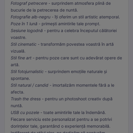
Fotograf petrecere
- surprindem atmosfera plină de
bucurie de la petrecerea de nuntă.
Fotografie alb-negru
- îți oferim un stil artistic atemporal.
Poze în 1 lună
- primești amintirile tale prompt.
Sesiune logodnă
- pentru a celebra începutul călătoriei
voastre.
Stil cinematic
- transformăm povestea voastră în artă
vizuală.
Stil fine art
- pentru poze care sunt cu adevărat opere de
artă.
Stil fotojurnalistic
- surprindem emoțiile naturale și
spontane.
Stil natural / candid
- imortalizăm momentele fără a le
afecta.
Trash the dress
- pentru un photoshoot creativ după
nuntă.
USB cu pozele
- toate amintirile tale la îndemână.
Fiecare serviciu este personalizat pentru a se potrivi
dorințelor tale, garantând o experiență memorabilă.
Indiferent de stilul ales, ne dedicăm să capturăm