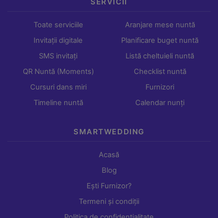
SERVICII
Toate serviciile
Aranjare mese nuntă
Invitații digitale
Planificare buget nuntă
SMS invitați
Listă cheltuieli nuntă
QR Nuntă (Moments)
Checklist nuntă
Cursuri dans miri
Furnizori
Timeline nuntă
Calendar nunți
SMARTWEDDING
Acasă
Blog
Ești Furnizor?
Termeni și condiții
Politica de confidențialitate