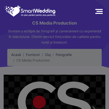
CS Media Production
Suntem o echipă de fotografi și cameramani cu experiență
în televiziune. Oferim servicii foto/video de calitate pentru
nunți și botezuri.
Acasă
Furnizori
Cluj
Fotografie
CS Media Production
Previous
Next