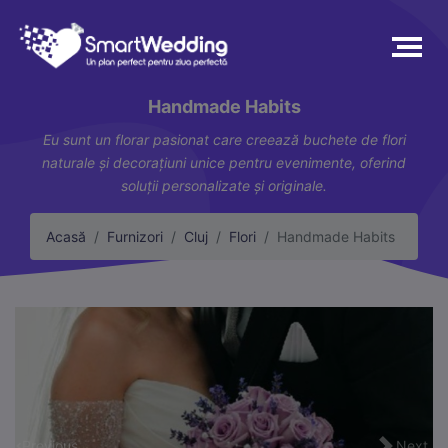
Handmade Habits
Eu sunt un florar pasionat care creează buchete de flori
naturale și decorațiuni unice pentru evenimente, oferind
soluții personalizate și originale.
Acasă
Furnizori
Cluj
Flori
Handmade Habits
Previous
Next