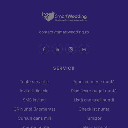
contact@smartwedding.ro
SERVICII
Toate serviciile
Aranjare mese nuntă
Invitații digitale
Planificare buget nuntă
SMS invitați
Listă cheltuieli nuntă
QR Nuntă (Moments)
Checklist nuntă
Cursuri dans miri
Furnizori
Timeline nuntă
Calendar nunți