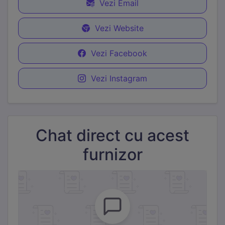
Vezi Email
Vezi Website
Vezi Facebook
Vezi Instagram
Necesare
Mereu active
Aceste cookie-uri sunt esențiale pentru funcționarea site-
ului. Includ cookie-ul de sesiune, protecția CSRF și
preferințele tale de cookie. Nu pot fi dezactivate.
Chat direct cu acest
Statistici
furnizor
Cookie-urile de statistici ne ajută să înțelegem cum
interacționezi cu site-ul, colectând informații anonime.
Folosim Google Analytics prin Google Tag Manager.
Marketing
Cookie-urile de marketing sunt folosite pentru a urmări