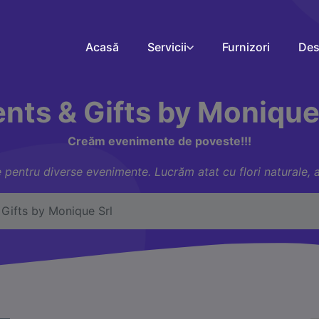
Acasă
Servicii
Furnizori
Des
nts & Gifts by Monique
Creăm evenimente de poveste!!!
 pentru diverse evenimente. Lucrăm atat cu flori naturale, art
 Gifts by Monique Srl