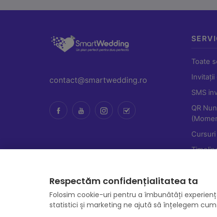
SERVI
Toate se
Invitații
contact@smartwedding.ro
SMS invi
QR Nun
(Momen
Cursuri
Timelin
Respectăm confidențialitatea ta
Folosim cookie-uri pentru a îmbunătăți experienț
statistici și marketing ne ajută să înțelegem cum 