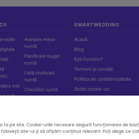
CII
SMARTWEDDING
rviciile
Aranjare mese
Acasă
nuntă
 digitale
Blog
Planificare buget
tați
Ești Furnizor?
nuntă
tă
Termeni și condiții
Listă cheltuieli
ts)
Politica de confidențialitate
nuntă
 dans miri
Setări cookie-uri
Checklist nuntă
e nuntă
Shop
Furnizori
Calendar nunți
a ta pe site. Cookie-urile necesare asigură funcționarea de bază
folosești site-ul și să afișăm conținut relevant. Poți alege ce ca