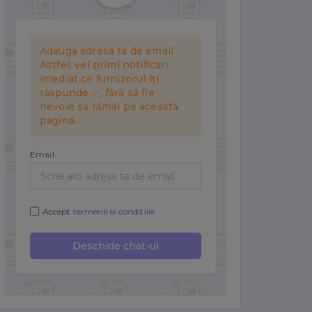
r.
și a