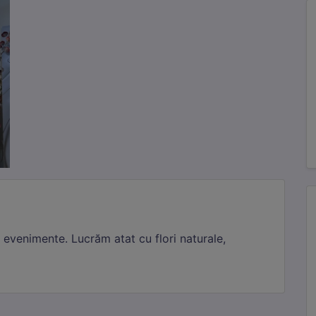
 evenimente. Lucrăm atat cu flori naturale,
cesare
Mereu active
te cookie-uri sunt esențiale pentru funcționarea site-ului. Includ cookie-ul d
une, protecția CSRF și preferințele tale de cookie. Nu pot fi dezactivate.