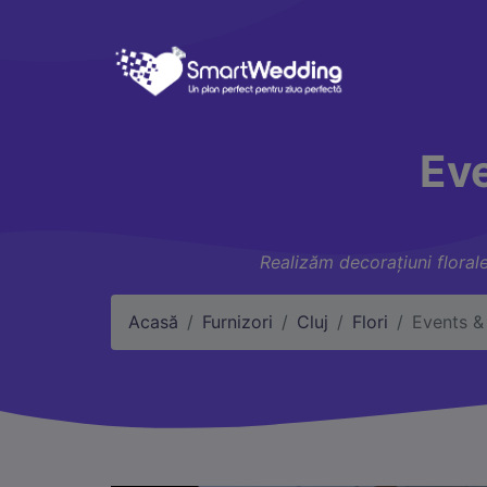
Eve
Realizăm decorațiuni florale
Acasă
Furnizori
Cluj
Flori
Events &