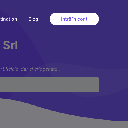
tination
Blog
Intră în cont
 Srl
ificiale, dar și criogenate .