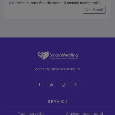
evenimente, aducând distracție și amintiri memorabile.
Cookie-urile de marketing sunt folosite pentru a urmări
Vezi Detalii
vizitatorii pe site-uri web și a afișa reclame relevante.
Folosim Meta (Facebook) Pixel și TikTok Pixel.
contact@smartwedding.ro
SERVICII
Toate serviciile
Aranjare mese nuntă