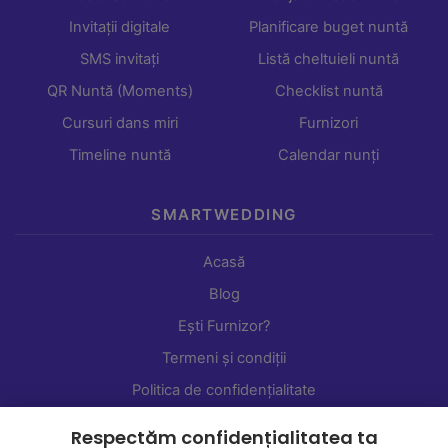
Invitații digitale
Planificare buget nuntă
SMS invitați
Listă cheltuieli nuntă
QR Nuntă (Moments)
Checklist nuntă
Cursuri dans miri
Furnizori
Timeline nuntă
Calendar nunți
SMARTWEDDING
Acasă
Blog
Ești Furnizor?
Termeni și condiții
Politica de confidențialitate
Setări cookie-uri
Respectăm confidențialitatea ta