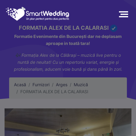
FORMATIA ALEX DE LA CALARASI
Formatie Evenimente din București dar ne deplasam
aproape in toată tara!
🎶 Formația Alex de la Călărași – muzică live pentru o
nuntă de neuitat! Cu un repertoriu variat, energie și
profesionalism, aducem voie bună și dans până în zori.
Acasă
Furnizori
Arges
Muzică
FORMATIA ALEX DE LA CALARASI