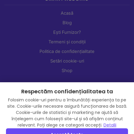
Acasă
Blog
Ești Furnizor?
Termeni și condiții
Politica de confidențialitate
Setări cookie-uri
Shop
Respectăm confidențialitatea ta
Folosim cookie-uri pentru a îmbunătăți experiența ta pe
site. Cookie-urile necesare asigură funcționarea de bază.
Cookie-urile de statistici și marketing ne ajută să
înțelegem cum folosești site-ul și să afișăm conținut
relevant. Poți alege ce categorii accepți.
Detalii