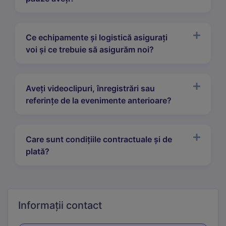
Ce echipamente și logistică asigurați
voi și ce trebuie să asigurăm noi?
Aveți videoclipuri, înregistrări sau
referințe de la evenimente anterioare?
Care sunt condițiile contractuale și de
plată?
Necesare
Mereu active
Aceste cookie-uri sunt esențiale pentru funcționarea site-
Informații
contact
ului. Includ cookie-ul de sesiune, protecția CSRF și
preferințele tale de cookie. Nu pot fi dezactivate.