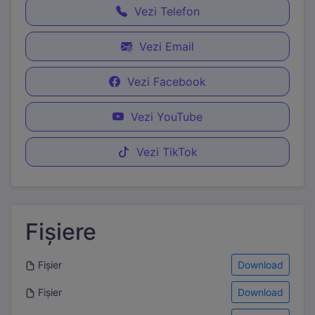
Vezi Telefon
Statistici
Vezi Email
Cookie-urile de statistici ne ajută să înțelegem cum
interacționezi cu site-ul, colectând informații anonime.
Folosim Google Analytics prin Google Tag Manager.
Vezi Facebook
Marketing
Vezi YouTube
Cookie-urile de marketing sunt folosite pentru a urmări
vizitatorii pe site-uri web și a afișa reclame relevante.
Vezi TikTok
Folosim Meta (Facebook) Pixel și TikTok Pixel.
Fișiere
Fișier
Download
Fișier
Download