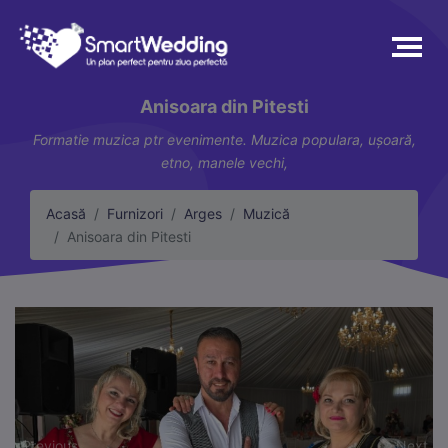
Anisoara din Pitesti
Formatie muzica ptr evenimente. Muzica populara, ușoară,
etno, manele vechi,
Acasă
Furnizori
Arges
Muzică
Anisoara din Pitesti
Previous
Next