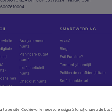
26007610004
CII
SMARTWEDDING
rviciile
Aranjare mese
Acasă
nuntă
 digitale
Blog
Planificare buget
tați
Ești Furnizor?
nuntă
tă
Termeni și condiții
Listă cheltuieli
ts)
Politica de confidențialitate
nuntă
 dans miri
Setări cookie-uri
Checklist nuntă
e nuntă
Shop
Furnizori
Calendar nunți
a ta pe site. Cookie-urile necesare asigură funcționarea de bază