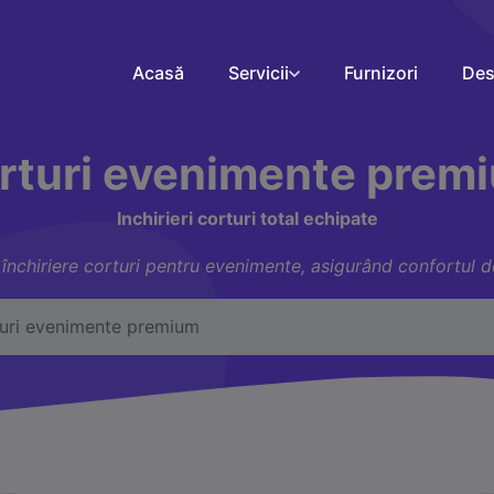
Acasă
Servicii
Furnizori
Des
rturi evenimente prem
Inchirieri corturi total echipate
închiriere corturi pentru evenimente, asigurând confortul dor
uri evenimente premium