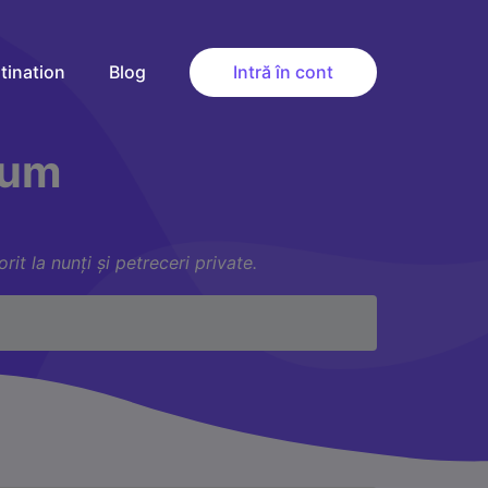
tination
Blog
Intră în cont
ium
it la nunți și petreceri private.