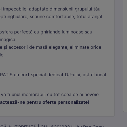
tistici
și impecabile, adaptate dimensiunii grupului tău.
tunghiulare, scaune comfortabile, totul aranjat
ie-urile de statistici ne ajută să înțelegem cum interacționezi cu site-ul,
ectând informații anonime. Folosim Google Analytics prin Google Tag Manage
fera perfectă cu ghirlande luminoase sau
keting
 magică.
ie-urile de marketing sunt folosite pentru a urmări vizitatorii pe site-uri web 
e și accesorii de masă elegante, eliminate orice
a reclame relevante. Folosim Meta (Facebook) Pixel și TikTok Pixel.
le.
RATIS un cort special dedicat DJ-ului, astfel încât
 va fi unul memorabil, cu tot ceea ce ai nevoie
actează-ne pentru oferte personalizate!
Ă AUTORIZATĂ | CUI: 53919324 | Nr.Reg.Com: