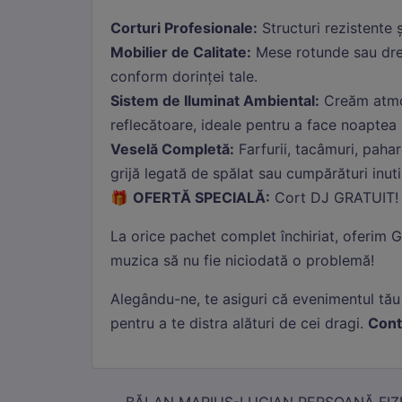
Sta
Corturi Profesionale:
Structuri rezistente 
Mobilier de Calitate:
Mese rotunde sau drep
Cook
col
conform dorinței tale.
Sistem de Iluminat Ambiental:
Creăm atmos
Mar
reflecătoare, ideale pentru a face noaptea
Cook
Veselă Completă:
Farfurii, tacâmuri, pahar
afiș
grijă legată de spălat sau cumpărături inuti
🎁
OFERTĂ SPECIALĂ:
Cort DJ GRATUIT!
La orice pachet complet închiriat, oferim G
muzica să nu fie niciodată o problemă!
Alegându-ne, te asiguri că evenimentul tău
pentru a te distra alături de cei dragi.
Cont
BĂLAN MARIUS-LUCIAN PERSOANĂ FIZIC