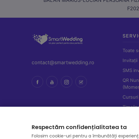
F20
SERVI
Toate se
Invitații
contact@smartwedding.ro
SMS invi
QR Nun
(Momen
Cursuri
Timelin
Respectăm confidențialitatea ta
Folosim cookie-uri pentru a îmbunătăți experienț