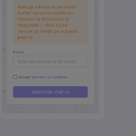
r.
și a