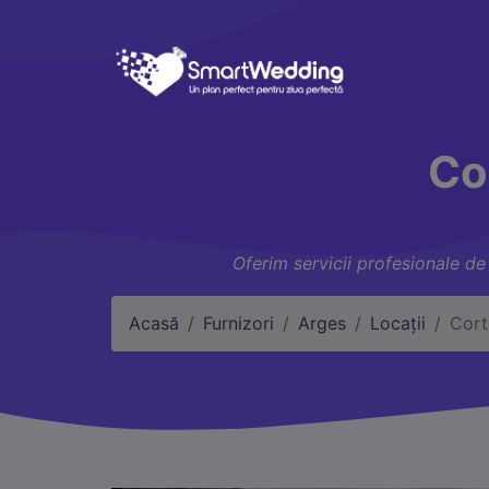
Co
Oferim servicii profesionale de 
Acasă
Furnizori
Arges
Locații
Cort