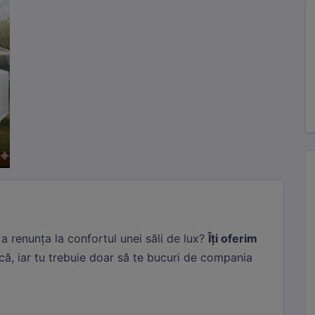
 a renunța la confortul unei săli de lux?
Îți oferim
ă, iar tu trebuie doar să te bucuri de compania
cesare
Mereu active
te cookie-uri sunt esențiale pentru funcționarea site-ului. Includ cookie-ul d
une, protecția CSRF și preferințele tale de cookie. Nu pot fi dezactivate.