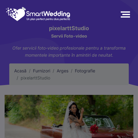
pixelarttStudio
Servii Foto-video
Ofer servicii foto-video profesionale pentru a transforma
momentele importante în amintiri de neuitat.
Acasă
Furnizori
Arges
Fotografie
pixelarttStudio
Previous
Next