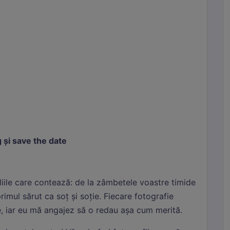
une, protecția CSRF și preferințele tale de cookie. Nu pot fi dezactivate.
tistici
ie-urile de statistici ne ajută să înțelegem cum interacționezi cu site-ul,
ectând informații anonime. Folosim Google Analytics prin Google Tag Manage
keting
ie-urile de marketing sunt folosite pentru a urmări vizitatorii pe site-uri web 
a reclame relevante. Folosim Meta (Facebook) Pixel și TikTok Pixel.
 și save the date
liile care contează: de la zâmbetele voastre timide
rimul sărut ca soț și soție. Fiecare fotografie
, iar eu mă angajez să o redau așa cum merită.