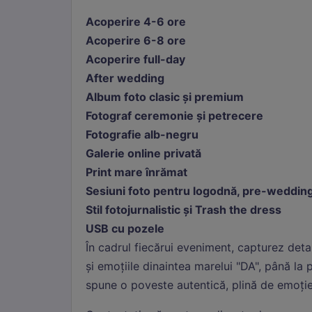
sesi
Acoperire 4-6 ore
Acoperire 6-8 ore
Sta
Acoperire full-day
Cook
col
After wedding
Album foto clasic și premium
Mar
Fotograf ceremonie și petrecere
Cook
Fotografie alb-negru
afiș
Galerie online privată
Print mare înrămat
Sesiuni foto pentru logodnă, pre-wedding
Stil fotojurnalistic și Trash the dress
USB cu pozele
În cadrul fiecărui eveniment, capturez deta
și emoțiile dinaintea marelui "DA", până la p
spune o poveste autentică, plină de emoție