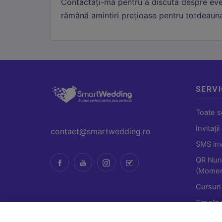
Contactați-mă pentru a discuta despre even
rămână amintiri prețioase pentru totdeaun
SERVI
Toate se
Invitații
contact@smartwedding.ro
SMS invi
QR Nun
(Momen
Cursuri
Timelin