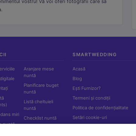
imentul vostru! Vă voi oferi fotografii care să
a.
CII
SMARTWEDDING
rviciile
Aranjare mese
Acasă
nuntă
 digitale
Blog
Planificare buget
tați
Ești Furnizor?
nuntă
tă
Termeni și condiții
Listă cheltuieli
ts)
Politica de confidențialitate
nuntă
 dans miri
Setări cookie-uri
Checklist nuntă
e nuntă
Shop
Furnizori