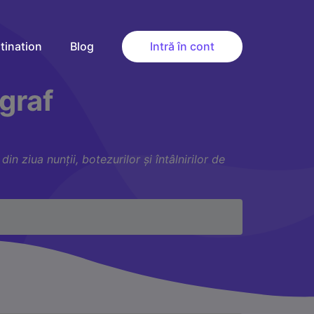
tination
Blog
Intră în cont
graf
 ziua nunții, botezurilor și întâlnirilor de