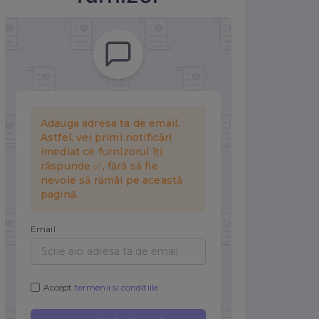
r.
și a