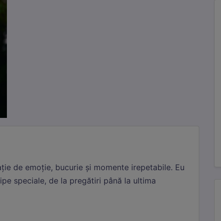
ție de emoție, bucurie și momente irepetabile. Eu
ipe speciale, de la pregătiri până la ultima
cesare
Mereu active
te cookie-uri sunt esențiale pentru funcționarea site-ului. Includ cookie-ul d