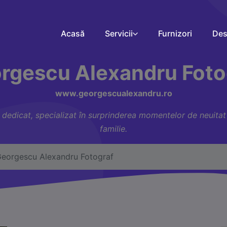
Acasă
Servicii
Furnizori
Des
rgescu Alexandru Foto
www.georgescualexandru.ro
dicat, specializat în surprinderea momentelor de neuitat din
familie.
eorgescu Alexandru Fotograf