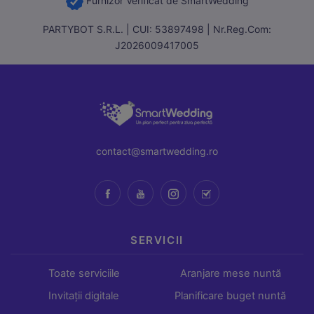
Furnizor Verificat de SmartWedding
PARTYBOT S.R.L. | CUI: 53897498 | Nr.Reg.Com:
J2026009417005
contact@smartwedding.ro
SERVICII
Toate serviciile
Aranjare mese nuntă
Invitații digitale
Planificare buget nuntă