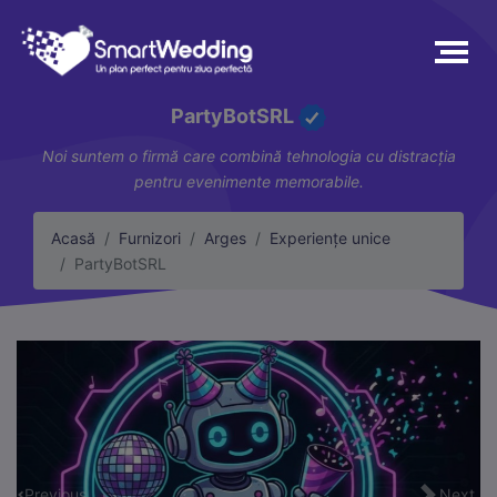
PartyBotSRL
Noi suntem o firmă care combină tehnologia cu distracția
pentru evenimente memorabile.
Acasă
Furnizori
Arges
Experiențe unice
PartyBotSRL
Previous
Next