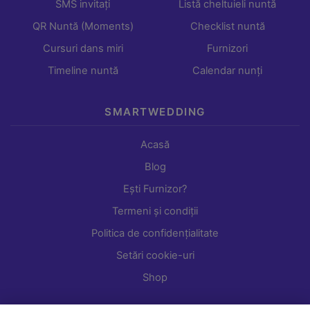
SMS invitați
Listă cheltuieli nuntă
QR Nuntă (Moments)
Checklist nuntă
Cursuri dans miri
Furnizori
Timeline nuntă
Calendar nunți
SMARTWEDDING
Acasă
Blog
Ești Furnizor?
Termeni și condiții
Politica de confidențialitate
Setări cookie-uri
Shop