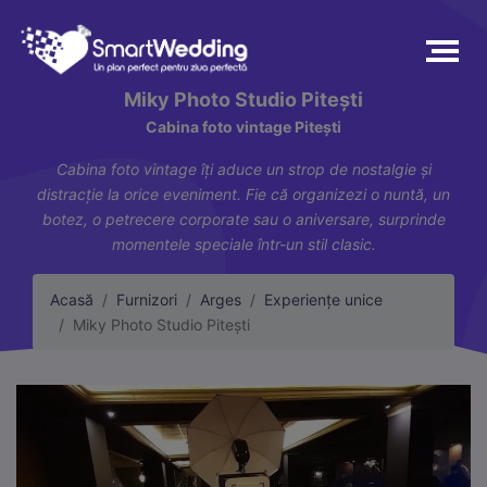
Miky Photo Studio Pitești
Cabina foto vintage Pitești
Cabina foto vintage îți aduce un strop de nostalgie și
distracție la orice eveniment. Fie că organizezi o nuntă, un
botez, o petrecere corporate sau o aniversare, surprinde
momentele speciale într-un stil clasic.
Acasă
Furnizori
Arges
Experiențe unice
Miky Photo Studio Pitești