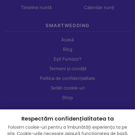
Timeline nuntă
Calendar nunți
SMARTWEDDING
Acasă
Blog
Ești Furnizor?
Termeni și condiții
Politica de confidențialitate
Setări cookie-uri
Shop
Respectăm confidențialitatea ta
Folosim cookie-uri pentru a îmbunătăți experiența ta pe
site. Cookie-urile necesare asigură funcționarea de bază.