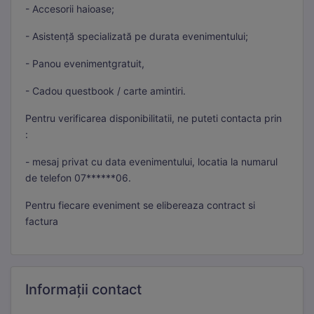
- Accesorii haioase;
- Asistență specializată pe durata evenimentului;
- Panou evenimentgratuit,
- Cadou questbook / carte amintiri.
Pentru verificarea disponibilitatii, ne puteti contacta prin
Necesare
:
Mereu active
Aceste cookie-uri sunt esențiale pentru funcționarea site-
- mesaj privat cu data evenimentului, locatia la numarul
ului. Includ cookie-ul de sesiune, protecția CSRF și
de telefon 07******06.
preferințele tale de cookie. Nu pot fi dezactivate.
Pentru fiecare eveniment se elibereaza contract si
Statistici
factura
Cookie-urile de statistici ne ajută să înțelegem cum
interacționezi cu site-ul, colectând informații anonime.
Folosim Google Analytics prin Google Tag Manager.
Informații
contact
Marketing