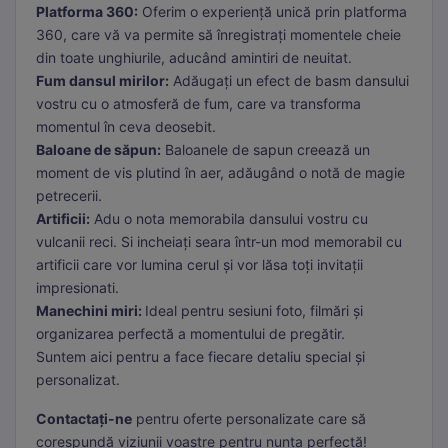
Platforma 360:
Oferim o experiență unică prin platforma
360, care vă va permite să înregistrați momentele cheie
din toate unghiurile, aducând amintiri de neuitat.
Fum dansul mirilor:
Adăugați un efect de basm dansului
vostru cu o atmosferă de fum, care va transforma
momentul în ceva deosebit.
Baloane de săpun:
Baloanele de sapun creează un
moment de vis plutind în aer, adăugând o notă de magie
petrecerii.
Artificii:
Adu o nota memorabila dansului vostru cu
vulcanii reci. Si incheiați seara într-un mod memorabil cu
artificii care vor lumina cerul și vor lăsa toți invitații
impresionati.
Manechini miri:
Ideal pentru sesiuni foto, filmări și
organizarea perfectă a momentului de pregătir.
Suntem aici pentru a face fiecare detaliu special și
personalizat.
Contactați-ne
pentru oferte personalizate care să
corespundă viziunii voastre pentru nunta perfectă!