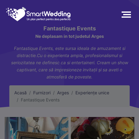
Fantastique Events
Ne deplasam in tot judetul Arges
Fantastique Events, este sursa ideala de amuzament si
distractie.Cu o experienta ampla, profesionalismul si
seriozitatea ne definesc ca si entertaineri. Cream un show
captivant, care să impresioneze invitații și sa aveti o
atmosferă de poveste.
Acasă
Furnizori
Arges
Experiențe unice
Fantastique Events