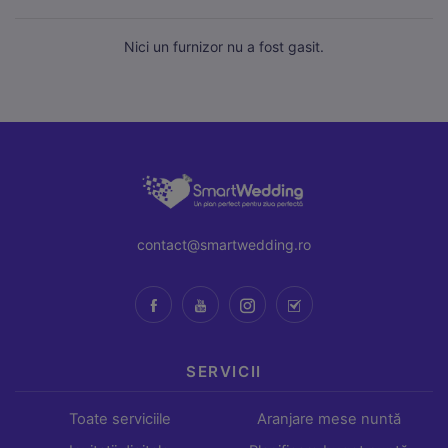
Nici un furnizor nu a fost gasit.
Necesare
Mereu active
Aceste cookie-uri sunt esențiale pentru funcționarea site-
contact@smartwedding.ro
ului. Includ cookie-ul de sesiune, protecția CSRF și
preferințele tale de cookie. Nu pot fi dezactivate.
Statistici
Cookie-urile de statistici ne ajută să înțelegem cum
interacționezi cu site-ul, colectând informații anonime.
SERVICII
Folosim Google Analytics prin Google Tag Manager.
Toate serviciile
Aranjare mese nuntă
Marketing