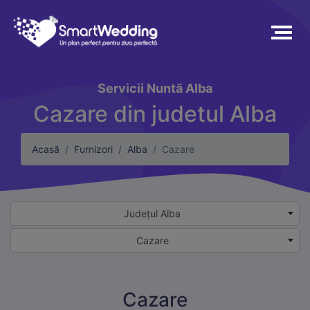
Servicii
Nuntă Alba
Cazare din judetul Alba
Acasă
Furnizori
Alba
Cazare
Județul Alba
Cazare
Cazare