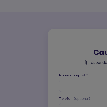
Sta
Cook
col
Mar
Cook
afiș
Cau
Îți răspunde
Nume complet
*
Telefon
(opțional)