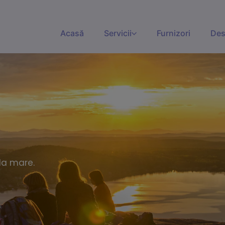
Acasă
Servicii
Furnizori
Des
la mare.