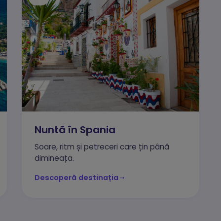
Nuntă în Spania
Soare, ritm și petreceri care țin până
dimineața.
Descoperă destinația
cesare
Mereu active
te cookie-uri sunt esențiale pentru funcționarea site-ului. Includ cookie-ul d
une, protecția CSRF și preferințele tale de cookie. Nu pot fi dezactivate.