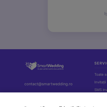
Î
SERVI
Toate se
Invitații
contact@smartwedding.ro
SMS invi
QR Nun
(Momen