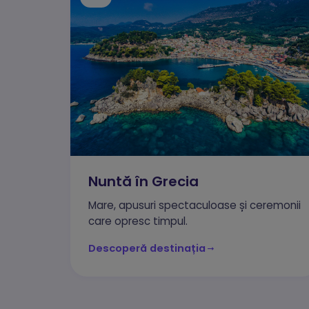
Nuntă în Grecia
Mare, apusuri spectaculoase și ceremonii
care opresc timpul.
Descoperă destinația
Ne
Aces
sesi