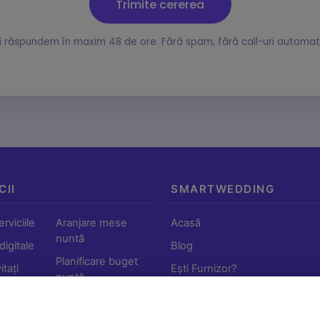
Trimite cererea
ți răspundem în maxim 48 de ore. Fără spam, fără call-uri automat
CII
SMARTWEDDING
rviciile
Aranjare mese
Acasă
nuntă
 digitale
Blog
Planificare buget
tați
Ești Furnizor?
nuntă
tă
Termeni și condiții
Listă cheltuieli
ts)
Politica de confidențialitate
nuntă