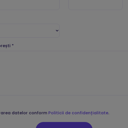
orești
*
rarea datelor conform
Politicii de confidențialitate
.