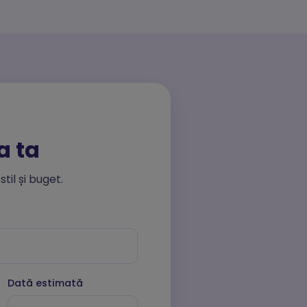
r.
și a
a ta
til și buget.
Dată estimată