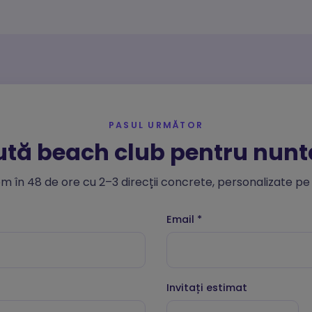
tistici
ie-urile de statistici ne ajută să înțelegem cum interacționezi cu site-ul,
ectând informații anonime. Folosim Google Analytics prin Google Tag Manage
keting
ie-urile de marketing sunt folosite pentru a urmări vizitatorii pe site-uri web 
PASUL URMĂTOR
a reclame relevante. Folosim Meta (Facebook) Pixel și TikTok Pixel.
tă beach club pentru nunt
m în 48 de ore cu 2–3 direcții concrete, personalizate pe s
Email
*
Invitați estimat