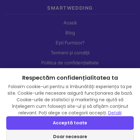
SMARTWEDDING
Acasă
Blog
Ești Furnizor?
Termeni și condiții
Politica de confidențialitate
Setări cookie-uri
Respectăm confidențialitatea ta
Shop
Folosim cookie-uri pentru a îmbunătăți experiența ta pe
site. Cookie-urile necesare asigură funcționarea de bază.
Cookie-urile de statistici și marketing ne ajută să
înțelegem cum folosești site-ul și să afișăm conținut
relevant. Poți alege ce categorii accepți.
Detalii
Acceptă toate
Doar necesare