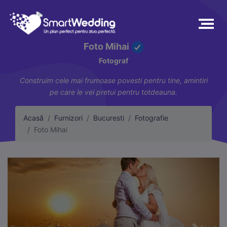
Foto Mihai
Fotograf
Construim cele mai frumoase povesti pentru tine, amintiri
pe care le vei pretui pentru totdeauna.
Acasă
Furnizori
Bucuresti
Fotografie
Foto Mihai