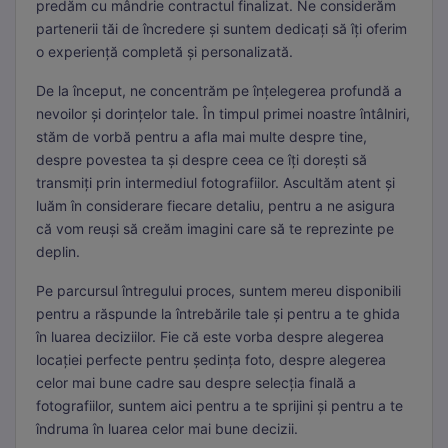
predăm cu mândrie contractul finalizat. Ne considerăm
partenerii tăi de încredere și suntem dedicați să îți oferim
o experiență completă și personalizată.
De la început, ne concentrăm pe înțelegerea profundă a
nevoilor și dorințelor tale. În timpul primei noastre întâlniri,
stăm de vorbă pentru a afla mai multe despre tine,
despre povestea ta și despre ceea ce îți dorești să
transmiți prin intermediul fotografiilor. Ascultăm atent și
luăm în considerare fiecare detaliu, pentru a ne asigura
că vom reuși să creăm imagini care să te reprezinte pe
deplin.
Pe parcursul întregului proces, suntem mereu disponibili
pentru a răspunde la întrebările tale și pentru a te ghida
în luarea deciziilor. Fie că este vorba despre alegerea
locației perfecte pentru ședința foto, despre alegerea
celor mai bune cadre sau despre selecția finală a
fotografiilor, suntem aici pentru a te sprijini și pentru a te
îndruma în luarea celor mai bune decizii.