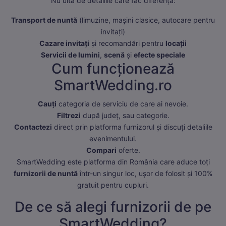
Nu uita de detaliile care fac diferența:
Transport de nuntă
(limuzine, mașini clasice, autocare pentru
invitați)
Cazare invitați
și recomandări pentru
locații
Servicii de lumini
,
scenă
și
efecte speciale
Cum funcționează
SmartWedding.ro
Cauți
categoria de serviciu de care ai nevoie.
Filtrezi
după județ, sau categorie.
Contactezi
direct prin platforma furnizorul și discuți detaliile
evenimentului.
Compari
oferte.
SmartWedding este platforma din România care aduce toți
furnizorii de nuntă
într-un singur loc, ușor de folosit și 100%
gratuit pentru cupluri.
De ce să alegi furnizorii de pe
SmartWedding?