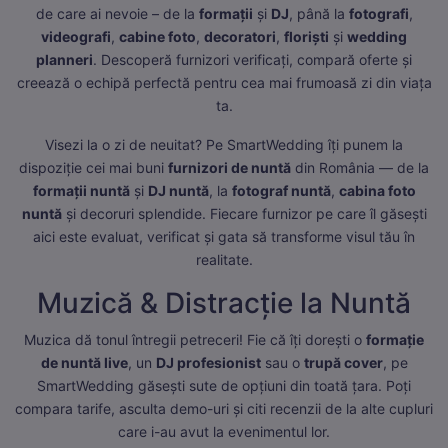
de care ai nevoie – de la
formații
și
DJ
, până la
fotografi
,
videografi
,
cabine foto
,
decoratori
,
floriști
și
wedding
planneri
. Descoperă furnizori verificați, compară oferte și
creează o echipă perfectă pentru cea mai frumoasă zi din viața
ta.
Visezi la o zi de neuitat? Pe SmartWedding îți punem la
dispoziție cei mai buni
furnizori de nuntă
din România — de la
formații nuntă
și
DJ nuntă
, la
fotograf nuntă
,
cabina foto
nuntă
și decoruri splendide. Fiecare furnizor pe care îl găsești
aici este evaluat, verificat și gata să transforme visul tău în
realitate.
Muzică & Distracție la Nuntă
Muzica dă tonul întregii petreceri! Fie că îți dorești o
formație
de nuntă live
, un
DJ profesionist
sau o
trupă cover
, pe
SmartWedding găsești sute de opțiuni din toată țara. Poți
compara tarife, asculta demo-uri și citi recenzii de la alte cupluri
care i-au avut la evenimentul lor.