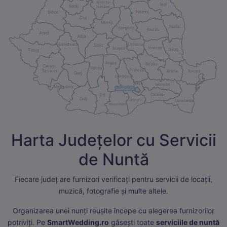
Bistrița-
Iași
Sălaj
Năsăud
Neamț
Bihor
Cluj
Mureș
Vaslui
Harghita
Bacău
Arad
Alba
Hunedoara
Covasna
Sibiu
Vrancea
Brașov
Galați
Timiș
Argeș
Buzău
Caraș-
Vâlcea
Prahova
Severin
Brăila
Tulcea
Gorj
Dâmbovița
Ilfov
Ialomița
Mehedinți
București
Călărași
Olt
Dolj
Giurgiu
Constanța
Teleorman
Harta Județelor cu Servicii
de Nuntă
Fiecare județ are furnizori verificați pentru servicii de locații,
muzică, fotografie și multe altele.
Organizarea unei nunți reușite începe cu alegerea furnizorilor
potriviți. Pe
SmartWedding.ro
găsești toate
serviciile de nuntă