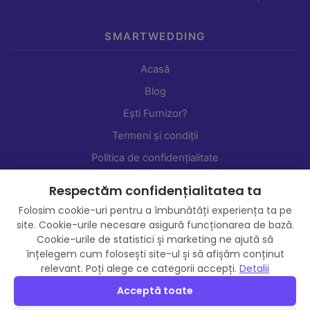
SMARTWEDDING
Acasă
Blog
Ești Furnizor?
Termeni și condiții
Politica de confidențialitate
Setări cookie-uri
Respectăm confidențialitatea ta
Shop
Folosim cookie-uri pentru a îmbunătăți experiența ta pe
site. Cookie-urile necesare asigură funcționarea de bază.
Cookie-urile de statistici și marketing ne ajută să
înțelegem cum folosești site-ul și să afișăm conținut
relevant. Poți alege ce categorii accepți.
Detalii
Acceptă toate