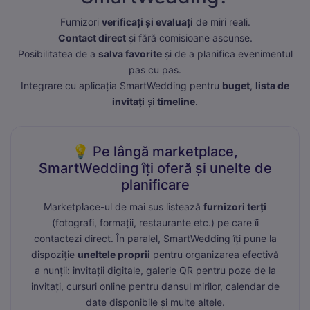
Furnizori
verificați și evaluați
de miri reali.
Contact direct
și fără comisioane ascunse.
Posibilitatea de a
salva favorite
și de a planifica evenimentul
pas cu pas.
Integrare cu aplicația SmartWedding pentru
buget
,
lista de
Necesare
Mereu active
invitați
și
timeline
.
Aceste cookie-uri sunt esențiale pentru funcționarea site-
ului. Includ cookie-ul de sesiune, protecția CSRF și
preferințele tale de cookie. Nu pot fi dezactivate.
💡 Pe lângă marketplace,
SmartWedding îți oferă și unelte de
Statistici
planificare
Cookie-urile de statistici ne ajută să înțelegem cum
interacționezi cu site-ul, colectând informații anonime.
Marketplace-ul de mai sus listează
furnizori terți
Folosim Google Analytics prin Google Tag Manager.
(fotografi, formații, restaurante etc.) pe care îi
contactezi direct. În paralel, SmartWedding îți pune la
Marketing
dispoziție
uneltele proprii
pentru organizarea efectivă
a nunții: invitații digitale, galerie QR pentru poze de la
Cookie-urile de marketing sunt folosite pentru a urmări
vizitatorii pe site-uri web și a afișa reclame relevante.
invitați, cursuri online pentru dansul mirilor, calendar de
Folosim Meta (Facebook) Pixel și TikTok Pixel.
date disponibile și multe altele.