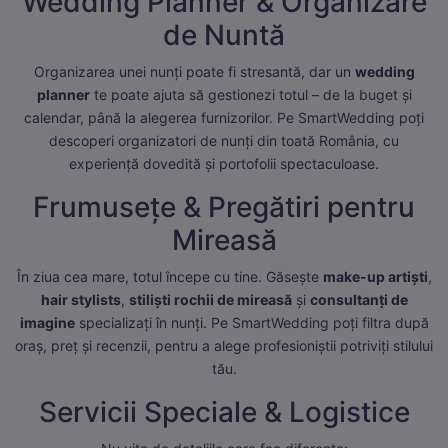
Wedding Planner & Organizare
de Nuntă
Organizarea unei nunți poate fi stresantă, dar un
wedding
planner
te poate ajuta să gestionezi totul – de la buget și
calendar, până la alegerea furnizorilor. Pe SmartWedding poți
descoperi organizatori de nunți din toată România, cu
experiență dovedită și portofolii spectaculoase.
Frumusețe & Pregătiri pentru
Mireasă
În ziua cea mare, totul începe cu tine. Găsește
make-up artiști
,
hair stylists
,
stiliști rochii de mireasă
și
consultanți de
imagine
specializați în nunți. Pe SmartWedding poți filtra după
oraș, preț și recenzii, pentru a alege profesioniștii potriviți stilului
tău.
Servicii Speciale & Logistice