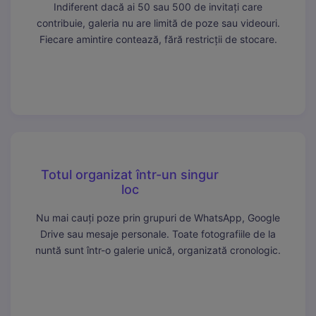
Mereu active
Indiferent dacă ai 50 sau 500 de invitați care
Aceste cookie-uri sunt esențiale pentru funcționarea site-
contribuie, galeria nu are limită de poze sau videouri.
ului. Includ cookie-ul de sesiune, protecția CSRF și
Fiecare amintire contează, fără restricții de stocare.
preferințele tale de cookie. Nu pot fi dezactivate.
Statistici
Cookie-urile de statistici ne ajută să înțelegem cum
interacționezi cu site-ul, colectând informații anonime.
Folosim Google Analytics prin Google Tag Manager.
Marketing
Totul organizat într-un singur
Cookie-urile de marketing sunt folosite pentru a urmări
loc
vizitatorii pe site-uri web și a afișa reclame relevante.
Folosim Meta (Facebook) Pixel și TikTok Pixel.
Nu mai cauți poze prin grupuri de WhatsApp, Google
Drive sau mesaje personale. Toate fotografiile de la
nuntă sunt într-o galerie unică, organizată cronologic.