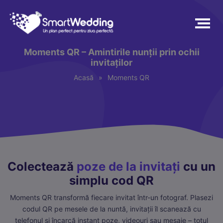
Moments QR – Amintirile nunții prin ochii
invitaților
Acasă
»
Moments QR
Colectează
poze de la invitați
cu un
simplu cod QR
Moments QR transformă fiecare invitat într-un fotograf. Plasezi
codul QR pe mesele de la nuntă, invitații îl scanează cu
telefonul și încarcă instant poze, videouri sau mesaje – totul