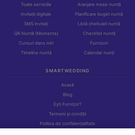
Toate serviciile
Aranjare mese nuntă
Invitații digitale
Planificare buget nuntă
SMS invitați
Listă cheltuieli nuntă
QR Nuntă (Moments)
Checklist nuntă
Cursuri dans miri
Furnizori
Timeline nuntă
Calendar nunți
SMARTWEDDING
Acasă
Blog
Ești Furnizor?
Termeni și condiții
Politica de confidențialitate
Setări cookie-uri